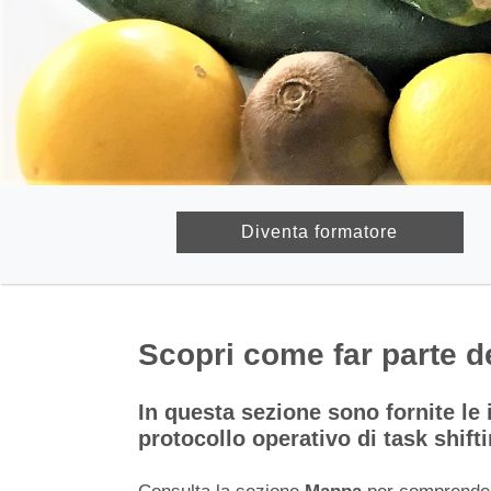
Diventa formatore
Scopri come far parte d
Sottotitolo
In questa sezione sono fornite le 
protocollo operativo di task shift