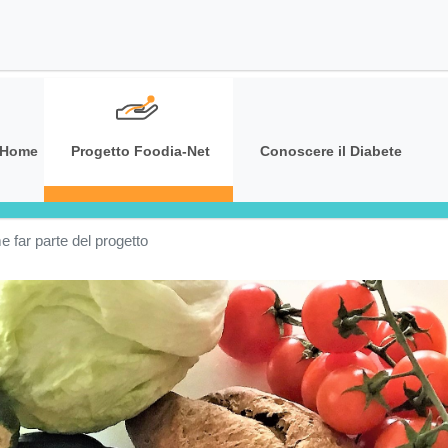
Salta
al
contenuto
principale
Main navigation
Home
Progetto Foodia-Net
Conoscere il Diabete
 far parte del progetto