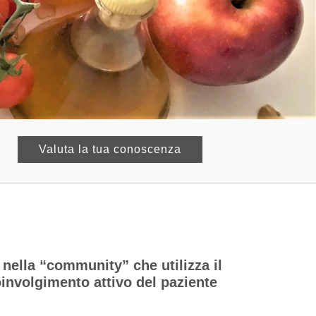
Valuta la tua conoscenza
 nella “community” che utilizza il
oinvolgimento attivo del paziente