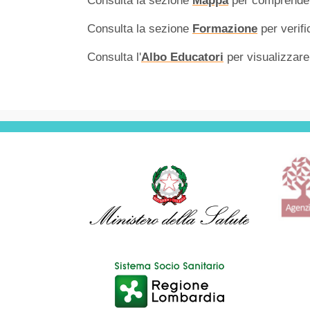
Descrizione
Consulta la sezione
Mappa
per comprendere 
Consulta la sezione
Formazione
per verifi
Consulta l'
Albo Educatori
per visualizzare 