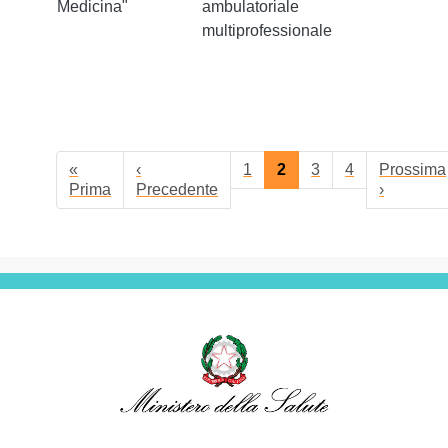
Medicina"
ambulatoriale
multiprofessionale
Paginazione
«
‹
1
2
3
4
Prossima
Prima pagina
Pagina precedente
Pagina s
Prima
Precedente
›