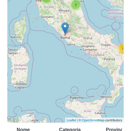
5
11
| ©
contributors
Leaflet
OpenStreetMap
Nome
Categoria
Provincia