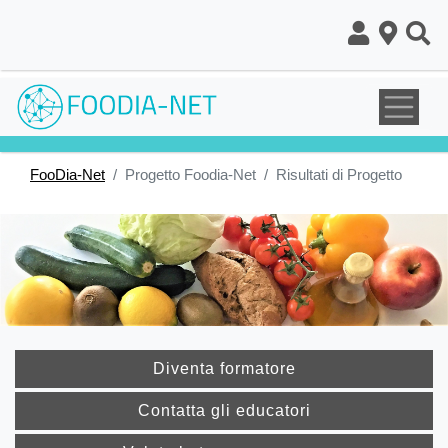
Salta
al
contenuto
principale
FooDia-Net
Progetto Foodia-Net
Risultati di Progetto
Diventa formatore
Contatta gli educatori