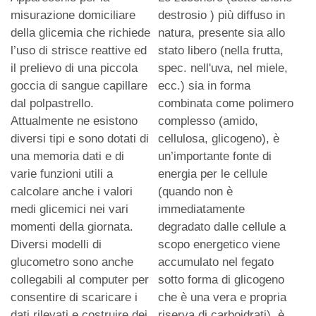
misurazione domiciliare
destrosio ) più diffuso in
della glicemia che richiede
natura, presente sia allo
l’uso di strisce reattive ed
stato libero (nella frutta,
il prelievo di una piccola
spec. nell'uva, nel miele,
goccia di sangue capillare
ecc.) sia in forma
dal polpastrello.
combinata come polimero
Attualmente ne esistono
complesso (amido,
diversi tipi e sono dotati di
cellulosa, glicogeno), è
una memoria dati e di
un’importante fonte di
varie funzioni utili a
energia per le cellule
calcolare anche i valori
(quando non è
medi glicemici nei vari
immediatamente
momenti della giornata.
degradato dalle cellule a
Diversi modelli di
scopo energetico viene
glucometro sono anche
accumulato nel fegato
collegabili al computer per
sotto forma di glicogeno
consentire di scaricare i
che è una vera e propria
dati rilevati e costruire dei
riserva di carboidrati), è