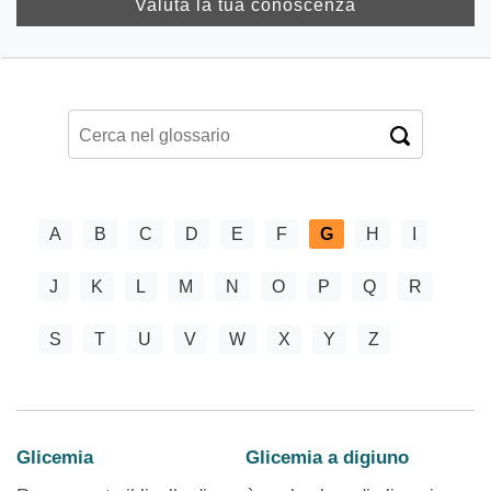
Valuta la tua conoscenza
A
B
C
D
E
F
G
H
I
J
K
L
M
N
O
P
Q
R
S
T
U
V
W
X
Y
Z
Glicemia
Glicemia a digiuno