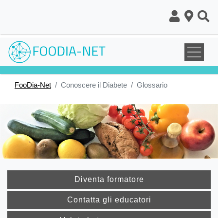
Salta
al
contenuto
principale
FooDia-Net
Conoscere il Diabete
Glossario
Diventa formatore
Contatta gli educatori